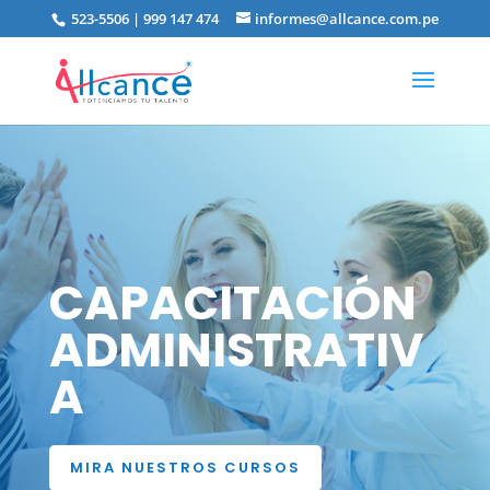
523-5506 | 999 147 474
informes@allcance.com.pe
CAPACITACIÓN
ADMINISTRATIV
A
MIRA NUESTROS CURSOS