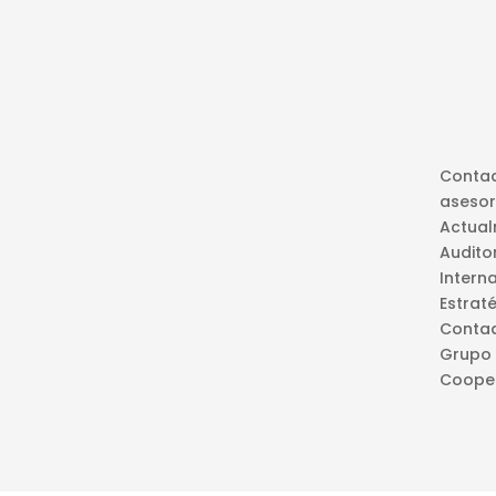
Contad
aseso
Actual
Audito
Intern
Estra
Contad
Grupo 
Cooper