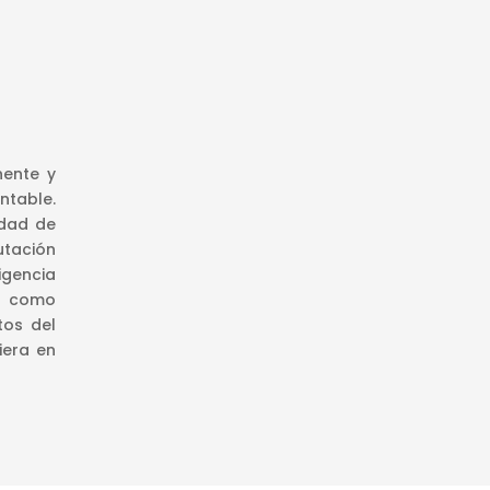
nente y
table.
edad de
utación
igencia
o como
tos del
iera en