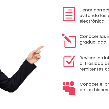
Llenar corre
h
evitando los 
electrónica.
Conocer las i
l
gradualidad.
Revisar las i
Z
al traslado d
remitentes c
Conocer el p

de los bienes