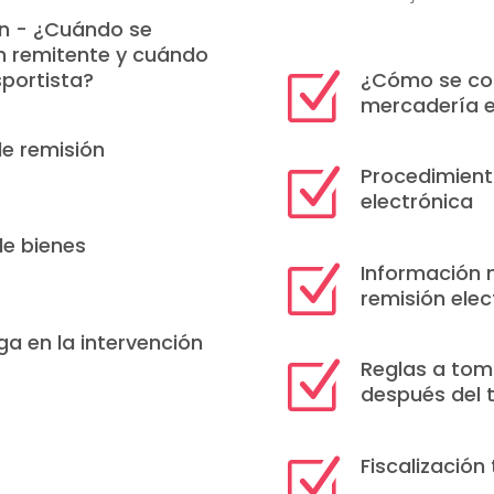
ón - ¿Cuándo se
n remitente y cuándo
¿Cómo se con
sportista?
Z
mercadería e
de remisión
Procedimiento
Z
electrónica
e bienes
Información 
Z
remisión elec
a en la intervención
Reglas a tom
Z
después del 
Fiscalización
Z