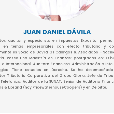
JUAN DANIEL DÁVILA
or, auditor y especialista en impuestos. Expositor perma
r en temas empresariales con efecto tributario y con
mente es Socio de Davila Gil Callirgos & Asociados – Soci
ria. Posee una Maestría en Finanzas; postgrados en: Trib
a e Internacional, Auditora Financiera, Administración e Intel
tégica. Tiene estudios en Derecho. Se ha desempeñad
or Tributario Corporativo del Grupo Gloria, Jefe de Tribu
Telefónica, Auditor de la SUNAT, Senior de Auditoría Financ
s & Librand (hoy PricewaterhouseCoopers) y en Deloitte.