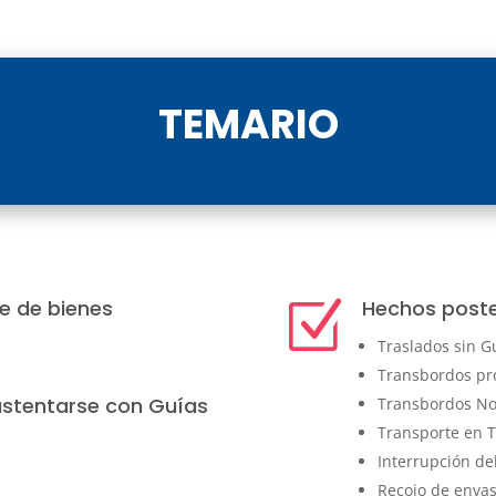
TEMARIO
e de bienes
Hechos poster
Z
Traslados sin G
Transbordos p
stentarse con Guías
Transbordos N
Transporte en T
Interrupción de
Recojo de envas